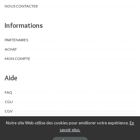
NOUS CONTACTER
Informations
PARTENAIRES
ACHAT
MON COMPTE
Aide
FAQ
CGU
CGV
Notre site Web utilise des cookies pour améliorer votre expérience.
En
savoir plus.
©Toombow Kids, 2022 - 2024 - Tous droits réservés | Créé par Ewing
Publication