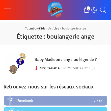
0
Toombow Kids
>
Articles
>
boulangerie ange
Étiquette :
boulangerie ange
Baby Madison : ange ou légende ?
MISS TAGADA
19 FÉVRIER 2025
POSTED
BY
Retrouvez-nous sur les réseaux sociaux
Facebook
LIKER