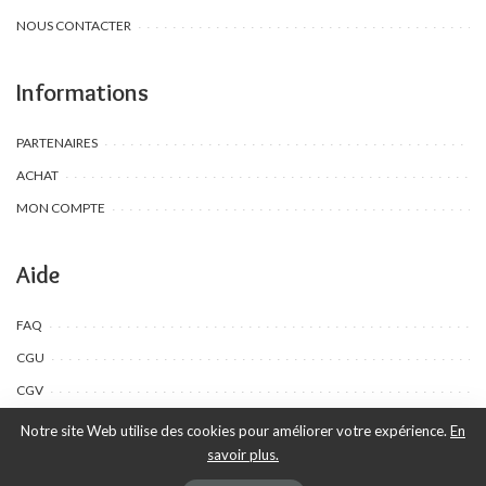
NOUS CONTACTER
Informations
PARTENAIRES
ACHAT
MON COMPTE
Aide
FAQ
CGU
CGV
Notre site Web utilise des cookies pour améliorer votre expérience.
En
savoir plus.
©Toombow Kids, 2022 - 2024 - Tous droits réservés | Créé par Ewing