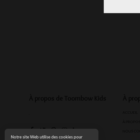
À propos de Toombow Kids
À pro
ACCUEIL
.
À PROPO
NOUS CO
Notre site Web utilise des cookies pour