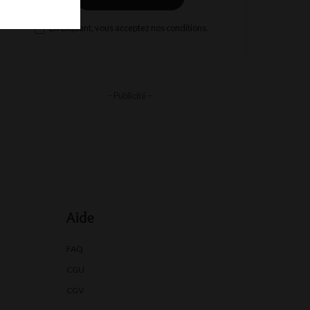
En cliquant, vous acceptez nos conditions.
– Publicité –
Aide
FAQ
CGU
CGV