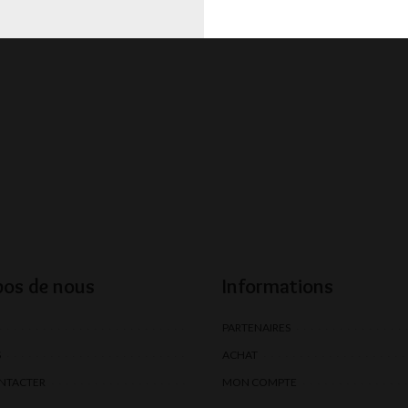
pos de nous
Informations
PARTENAIRES
S
ACHAT
NTACTER
MON COMPTE