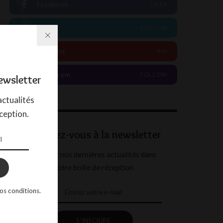
Facebook
LIKER
Twitter
FOLLOW
Pinterest
PIN
Instagram
FOLLOW
ewsletter
ctualités
ception.
Abonnez-vous à la newsletter
Recevez nos dernières actualités dans
votre boîte de réception
os conditions.
S'INSCRIRE