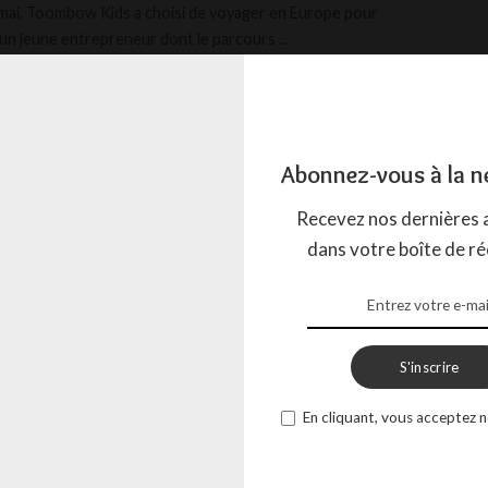
mai, Toombow Kids a choisi de voyager en Europe pour
un jeune entrepreneur dont le parcours
...
LISTE MYSTÉRIEUX
16 MAI 2026
Abonnez-vous à la n
Recevez nos dernières a
dans votre boîte de ré
S'inscrire
En cliquant, vous acceptez n