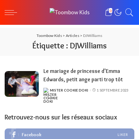
0
Toombow Kids
>
Articles
>
DJWilliams
Étiquette :
DJWilliams
Le mariage de princesse d’Emma
Edwards, petit ange parti trop tôt
MISTER COOKIE DOKI
1 SEPTEMBRE 2023
POSTED
BY
Retrouvez-nous sur les réseaux sociaux
Facebook
LIKER