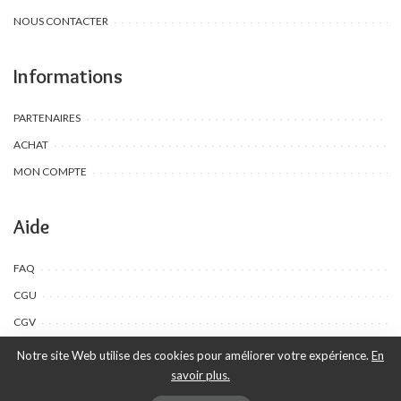
NOUS CONTACTER
Informations
PARTENAIRES
ACHAT
MON COMPTE
Aide
FAQ
CGU
CGV
Notre site Web utilise des cookies pour améliorer votre expérience.
En
savoir plus.
©Toombow Kids, 2022 - 2024 - Tous droits réservés | Créé par Ewing