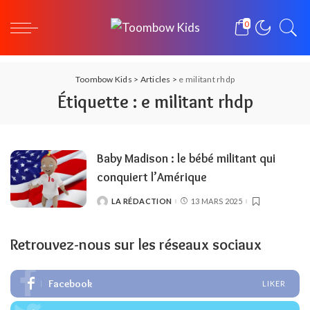
0
Toombow Kids
>
Articles
>
e militant rhdp
Étiquette :
e militant rhdp
Baby Madison : le bébé militant qui
conquiert l’Amérique
LA RÉDACTION
13 MARS 2025
POSTED
BY
Retrouvez-nous sur les réseaux sociaux
Facebook
LIKER