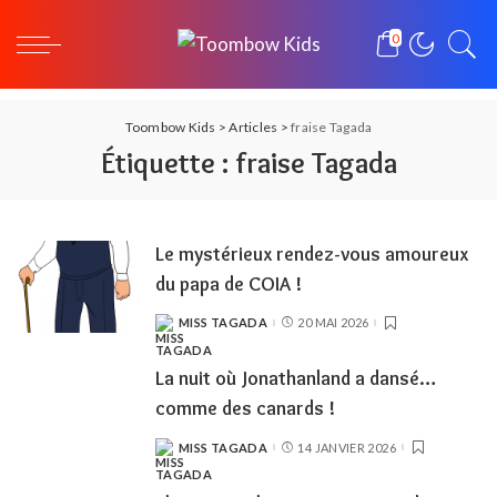
0
Toombow Kids
>
Articles
>
fraise Tagada
Étiquette :
fraise Tagada
Le mystérieux rendez-vous amoureux
du papa de COIA !
MISS TAGADA
20 MAI 2026
POSTED
BY
La nuit où Jonathanland a dansé…
comme des canards !
MISS TAGADA
14 JANVIER 2026
POSTED
BY