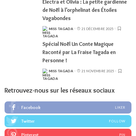
Electra et Olivia : La petite gardienne
de Noël à l’orphelinat des Étoiles
Vagabondes
MISS TAGADA
21 DÉCEMBRE 2025
POSTED
BY
Spécial Noël Un Conte Magique
Raconté par La Fraise Tagada en
Personne !
MISS TAGADA
21 NOVEMBRE 2025
POSTED
BY
Retrouvez-nous sur les réseaux sociaux
Facebook
LIKER
Twitter
FOLLOW
Pinterest
PIN