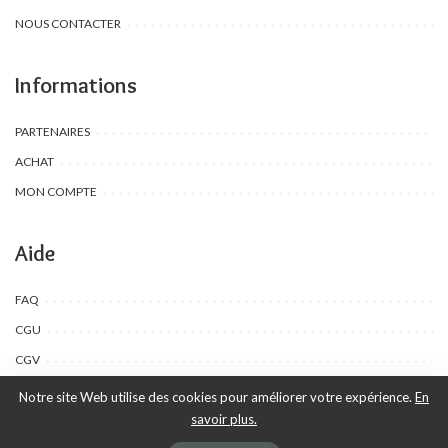
NOUS CONTACTER
Informations
PARTENAIRES
ACHAT
MON COMPTE
Aide
FAQ
CGU
CGV
Notre site Web utilise des cookies pour améliorer votre expérience.
En
savoir plus.
©Toombow Kids, 2022 - 2024 - Tous droits réservés | Créé par Ewing