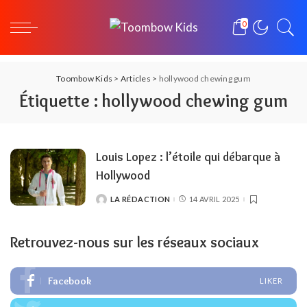
0
Toombow Kids
>
Articles
>
hollywood chewing gum
Étiquette :
hollywood chewing gum
Louis Lopez : l’étoile qui débarque à
Hollywood
LA RÉDACTION
14 AVRIL 2025
POSTED
BY
Retrouvez-nous sur les réseaux sociaux
Facebook
LIKER