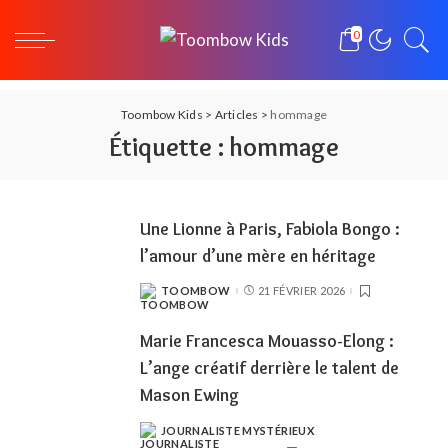
0
Toombow Kids
>
Articles
>
hommage
Étiquette :
hommage
Une Lionne à Paris, Fabiola Bongo :
l’amour d’une mère en héritage
TOOMBOW
21 FÉVRIER 2026
POSTED
BY
Marie Francesca Mouasso-Elong :
L’ange créatif derrière le talent de
Mason Ewing
JOURNALISTE MYSTÉRIEUX
POSTED
BY