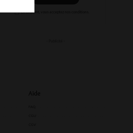
En cliquant, vous acceptez nos conditions.
– Publicité –
Aide
FAQ
CGU
CGV