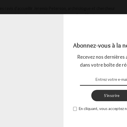
 ravis d’accueillir Jeremia Peterson, archéologue et chercheur
our une interview exclusive autour de son livre “Reytac:
...
LISTE MYSTÉRIEUX
18 OCTOBRE 2025
Abonnez-vous à la n
Recevez nos dernières a
dans votre boîte de ré
S'inscrire
En cliquant, vous acceptez n