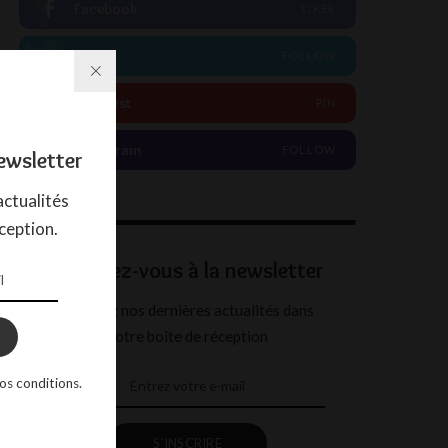
Facebook
LIKER
Twitter
FOLLOW
Pinterest
PIN
Instagram
FOLLOW
ewsletter
ctualités
ception.
Abonnez-vous à la newsletter
Recevez nos dernières actualités dans
votre boîte de réception
os conditions.
S'INSCRIRE