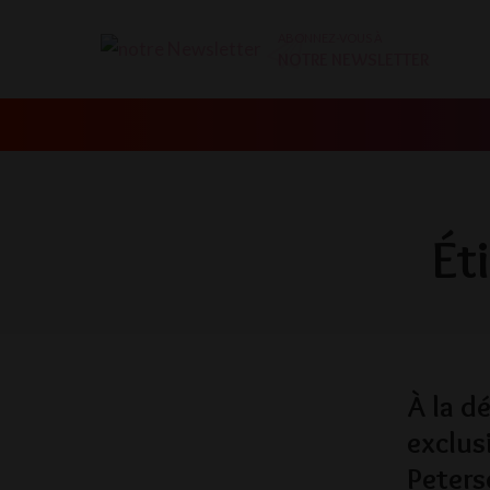
ABONNEZ-VOUS À
NOTRE NEWSLETTER
Ét
À la d
exclus
Peter