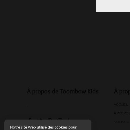
À propos de Toombow Kids
À pro
ACCUEIL
.
À PROPO
NOUS CO
Notre site Web utilise des cookies pour