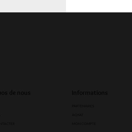
pos de nous
Informations
PARTENAIRES
S
ACHAT
NTACTER
MON COMPTE