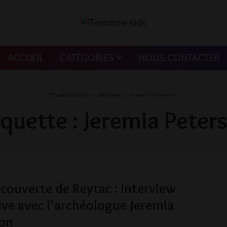
ACCUEIL
CATÉGORIES
NOUS CONTACTER
Toombow Kids
>
Articles
>
Jeremia Peterson
iquette :
Jeremia Peter
écouverte de Reytac : Interview
ive avec l’archéologue Jeremia
son