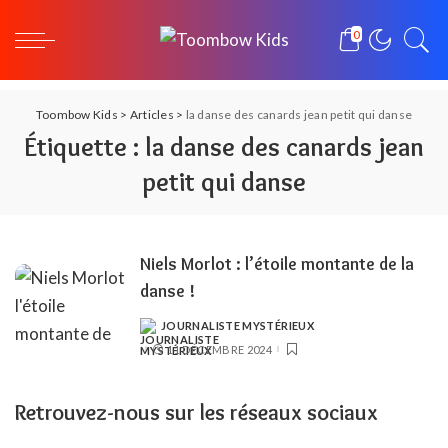
0
Toombow Kids
>
Articles
>
la danse des canards jean petit qui danse
Étiquette :
la danse des canards jean
petit qui danse
Niels Morlot : l’étoile montante de la
danse !
JOURNALISTE MYSTÉRIEUX
POSTED
BY
11 DÉCEMBRE 2024
Retrouvez-nous sur les réseaux sociaux