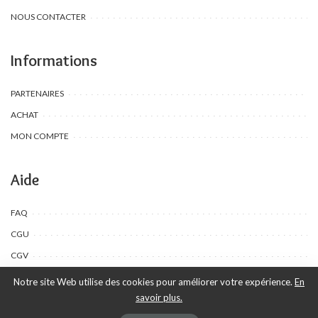
NOUS CONTACTER
Informations
PARTENAIRES
ACHAT
MON COMPTE
Aide
FAQ
CGU
CGV
Notre site Web utilise des cookies pour améliorer votre expérience.
En
savoir plus.
©Toombow Kids, 2022 - 2024 - Tous droits réservés | Créé par Ewing