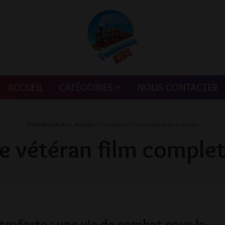
ACCUEIL
CATÉGORIES
NOUS CONTACTER
Toombow Kids
>
Articles
>
le vétéran film complet en français
le vétéran film complet
etroforte : une vie de combat pour la