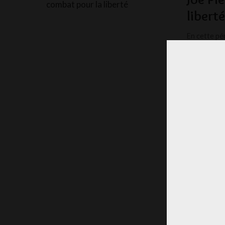
liberté
En cette pé
que les fam
LA RÉD
POSTED
BY