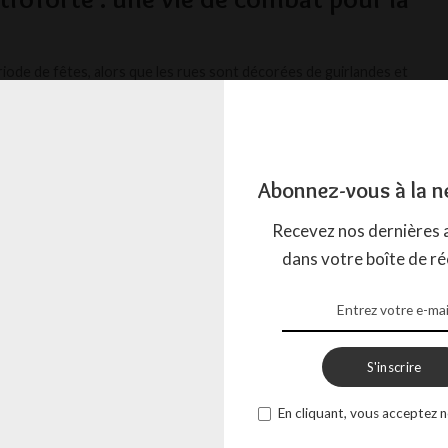
riode de fêtes, alors que les rues sont décorées de guirlandes et
illes se réunissent autour
...
ACTION
11 DÉCEMBRE 2024
Abonnez-vous à la n
Recevez nos dernières a
dans votre boîte de ré
S'inscrire
En cliquant, vous acceptez n