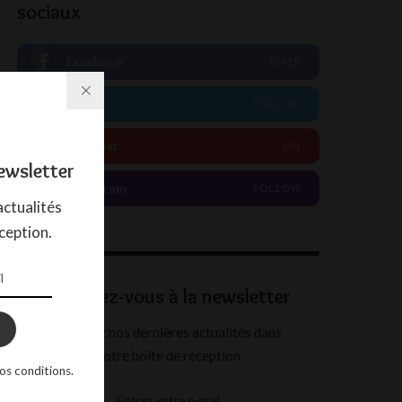
sociaux
Facebook
LIKER
Twitter
FOLLOW
Pinterest
PIN
ewsletter
Instagram
FOLLOW
ctualités
ception.
Abonnez-vous à la newsletter
Recevez nos dernières actualités dans
votre boîte de réception
os conditions.