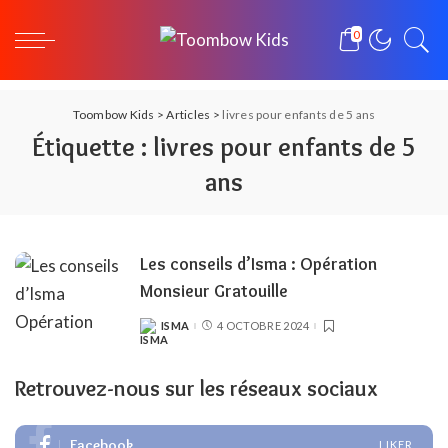
0
Toombow Kids
>
Articles
>
livres pour enfants de 5 ans
Étiquette :
livres pour enfants de 5
ans
Les conseils d’Isma : Opération
Monsieur Gratouille
ISMA
4 OCTOBRE 2024
POSTED
BY
Retrouvez-nous sur les réseaux sociaux
Facebook
LIKER