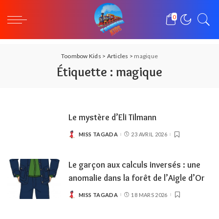
0
Toombow Kids
>
Articles
>
magique
Étiquette :
magique
Le mystère d’Eli Tilmann
MISS TAGADA
23 AVRIL 2026
POSTED
BY
Le garçon aux calculs inversés : une
anomalie dans la forêt de l’Aigle d’Or
MISS TAGADA
18 MARS 2026
POSTED
BY