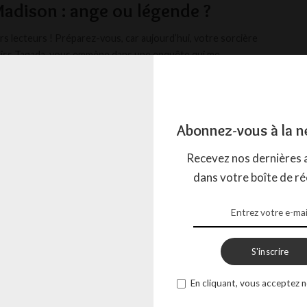
adison : ange ou légende ?
rs lecteurs ! Préparez-vous, car aujourd’hui, votre sorcière
iss Tagada, vous emmène dans une enquête qui me
...
AGADA
19 FÉVRIER 2025
Abonnez-vous à la n
Recevez nos dernières a
dans votre boîte de ré
S'inscrire
En cliquant, vous acceptez n