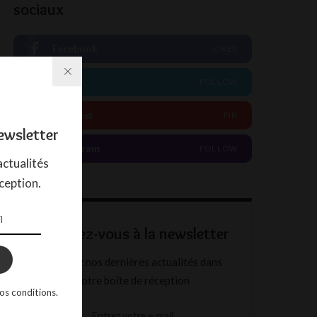
sociaux
Facebook
LIKER
Twitter
FOLLOW
Pinterest
PIN
ewsletter
Instagram
FOLLOW
ctualités
ception.
Abonnez-vous à la newsletter
Recevez nos dernières actualités dans
votre boîte de réception
os conditions.