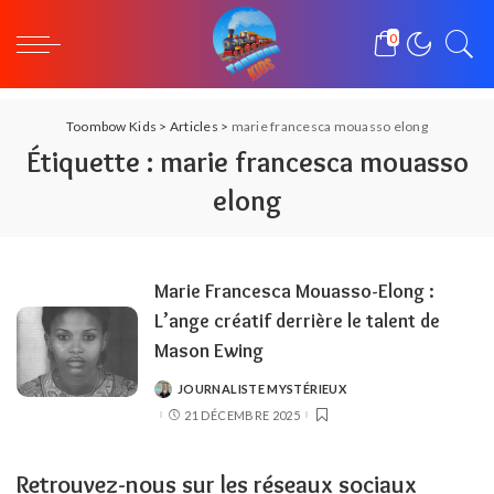
0
Toombow Kids
>
Articles
>
marie francesca mouasso elong
Étiquette :
marie francesca mouasso
elong
Marie Francesca Mouasso-Elong :
L’ange créatif derrière le talent de
Mason Ewing
JOURNALISTE MYSTÉRIEUX
POSTED
BY
21 DÉCEMBRE 2025
Retrouvez-nous sur les réseaux sociaux