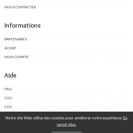
NOUS CONTACTER
Informations
PARTENAIRES
ACHAT
MON COMPTE
Aide
FAQ
CGU
CGV
Notre site Web utilise des cookies pour améliorer votre expérience.
En
savoir plus.
©Toombow Kids, 2022 - 2024 - Tous droits réservés | Créé par Ewing