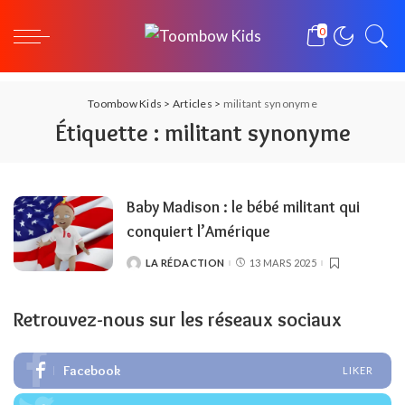
0
Toombow Kids
>
Articles
>
militant synonyme
Étiquette :
militant synonyme
Baby Madison : le bébé militant qui
conquiert l’Amérique
LA RÉDACTION
13 MARS 2025
POSTED
BY
Retrouvez-nous sur les réseaux sociaux
Facebook
LIKER