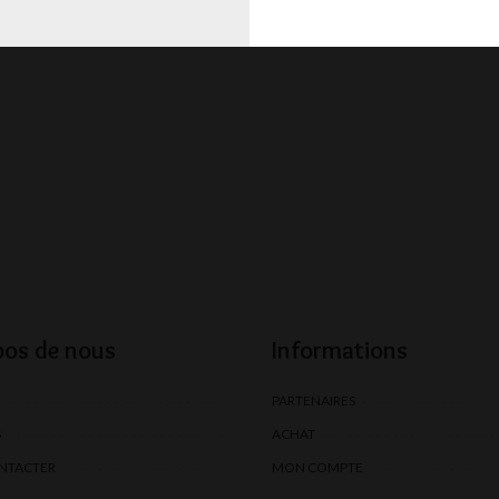
pos de nous
Informations
PARTENAIRES
S
ACHAT
NTACTER
MON COMPTE