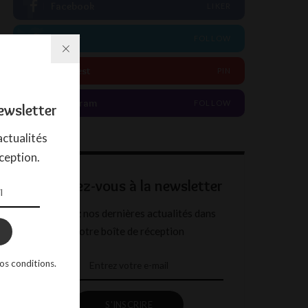
Facebook
LIKER
Twitter
FOLLOW
Pinterest
PIN
Instagram
FOLLOW
ewsletter
ctualités
ception.
Abonnez-vous à la newsletter
Recevez nos dernières actualités dans
votre boîte de réception
os conditions.
S'INSCRIRE