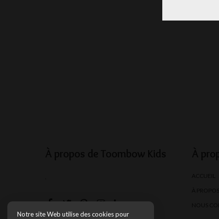
À propos de Toombow Kids
À pro
ACCUEIL
.
À PROPO
NOUS CO
Notre site Web utilise des cookies pour