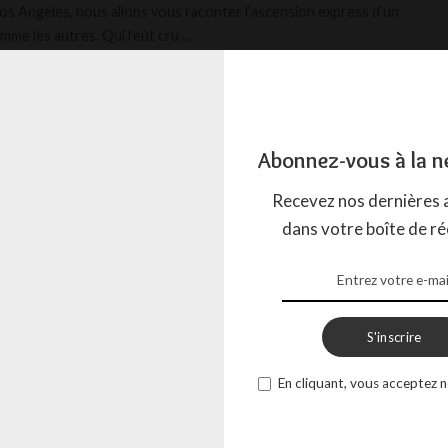
Los Angeles, nous allons vous raconter l’ascension express d’un
mme les autres. Qui l’eût cru
...
ACTION
13 MARS 2025
Abonnez-vous à la n
Recevez nos dernières a
dans votre boîte de ré
S'inscrire
En cliquant, vous acceptez n