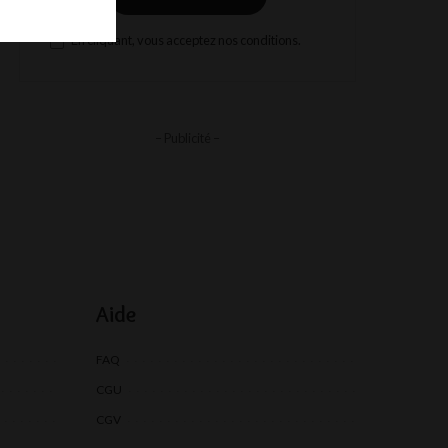
En cliquant, vous acceptez nos conditions.
– Publicité –
Aide
FAQ
CGU
CGV