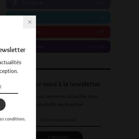
Facebook
LIKER
Twitter
FOLLOW
Pinterest
PIN
Instagram
FOLLOW
ewsletter
ctualités
ception.
Abonnez-vous à la newsletter
Recevez nos dernières actualités dans
votre boîte de réception
os conditions.
S'INSCRIRE