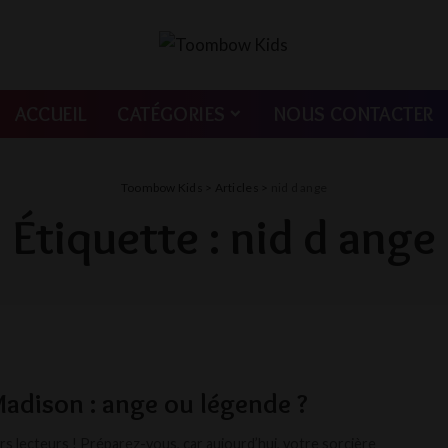
ACCUEIL
CATÉGORIES
NOUS CONTACTER
Toombow Kids
>
Articles
>
nid d ange
Étiquette :
nid d ange
adison : ange ou légende ?
rs lecteurs ! Préparez-vous, car aujourd’hui, votre sorcière