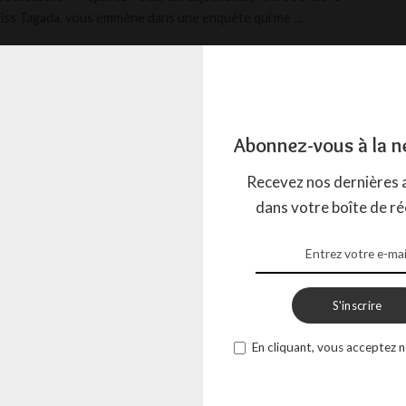
iss Tagada, vous emmène dans une enquête qui me
...
AGADA
19 FÉVRIER 2025
Abonnez-vous à la n
Recevez nos dernières a
dans votre boîte de ré
S'inscrire
En cliquant, vous acceptez n