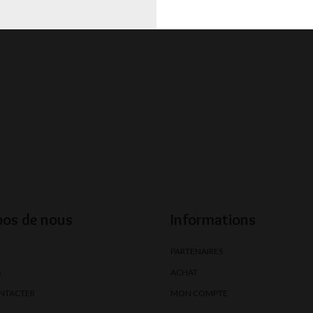
pos de nous
Informations
PARTENAIRES
S
ACHAT
NTACTER
MON COMPTE