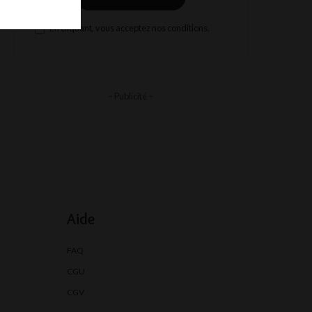
En cliquant, vous acceptez nos conditions.
– Publicité –
Aide
FAQ
CGU
CGV