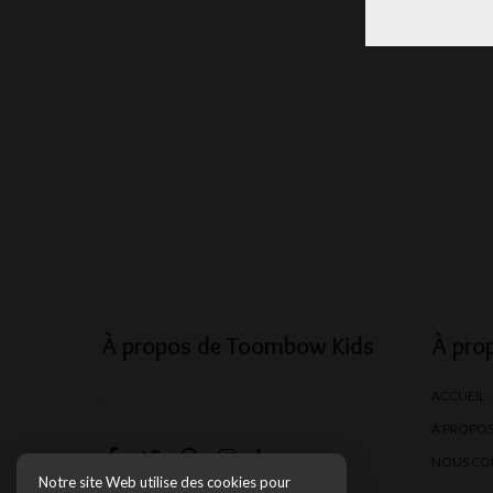
À propos de Toombow Kids
À pro
ACCUEIL
.
À PROPO
NOUS CO
Notre site Web utilise des cookies pour