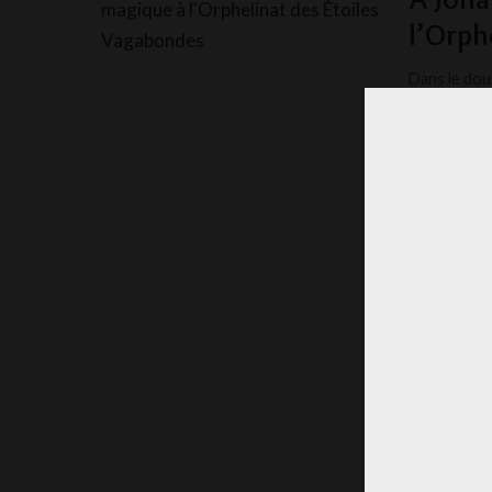
l’Orph
Dans le doux
une magie s
LA RÉD
POSTED
BY