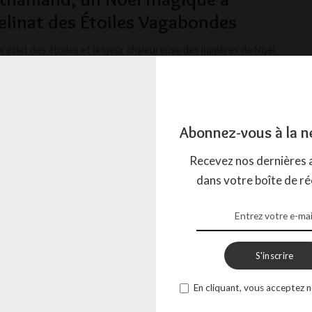
elinat des Étoiles Vagabondes
 éclat des étoiles et la lueur chaleureuse des lumières de Noël,
péciale descend du ciel
...
ACTION
1 DÉCEMBRE 2023
Abonnez-vous à la n
Recevez nos dernières a
dans votre boîte de ré
S'inscrire
En cliquant, vous acceptez n