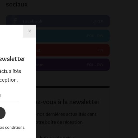
sociaux
Facebook
LIKER
Twitter
FOLLOW
Pinterest
PIN
ewsletter
Instagram
FOLLOW
ctualités
ception.
Abonnez-vous à la newsletter
Recevez nos dernières actualités dans
votre boîte de réception
os conditions.