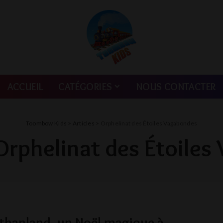
ACCUEIL
CATÉGORIES
NOUS CONTACTER
Toombow Kids
>
Articles
>
Orphelinat des Étoiles Vagabondes
Orphelinat des Étoile
thanland, un Noël magique à