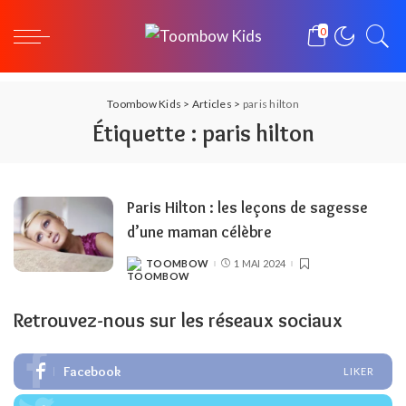
0
Toombow Kids
>
Articles
>
paris hilton
Étiquette :
paris hilton
Paris Hilton : les leçons de sagesse
d’une maman célèbre
TOOMBOW
1 MAI 2024
POSTED
BY
Retrouvez-nous sur les réseaux sociaux
Facebook
LIKER