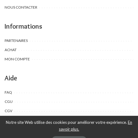
NOUS CONTACTER
Informations
PARTENAIRES
ACHAT
MON COMPTE
Aide
FAQ
CGU
CGV
Notre site Web utilise des cookies pour améliorer votre expérience.
En
savoir plus.
©Toombow Kids, 2022 - 2024 - Tous droits réservés | Créé par Ewing