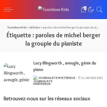
0
Toombow Kids
>
Articles
>
paroles de michel berger la groupie du pianiste
Étiquette :
paroles de michel berger
la groupie du pianiste
Lucy Illingworth , aveugle, génie du
piano
JOURNALISTE MYSTÉRIEUX
11 JANVIER 2025
POSTED
BY
Retrouvez-nous sur les réseaux sociaux