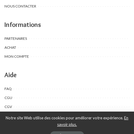
NOUS CONTACTER
Informations
PARTENAIRES
ACHAT
MON COMPTE
Aide
FAQ
CGU
CGV
Notre site Web utilise des cookies pour améliorer votre expérience.
En
savoir plus.
©Toombow Kids, 2022 - 2024 - Tous droits réservés | Créé par Ewing