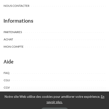
NOUS CONTACTER
Informations
PARTENAIRES
ACHAT
MON COMPTE
Aide
FAQ
CGU
CGV
Notre site Web utilise des cookies pour améliorer votre expérience.
En
savoir plus.
©Toombow Kids, 2022 - 2024 - Tous droits réservés | Créé par Ewing