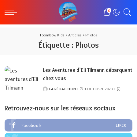
0
Toombow Kids
>
Articles
>
Photos
Étiquette :
Photos
Les Aventures d’Eli Tilmann débarquent
chez vous
LA RÉDACTION
1 OCTOBRE 2023
POSTED
BY
Retrouvez-nous sur les réseaux sociaux
Facebook
LIKER