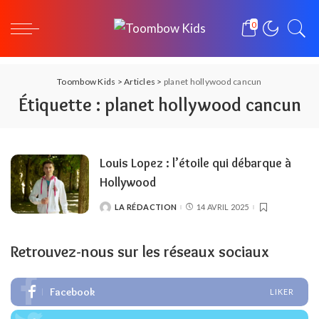
0
Toombow Kids
>
Articles
>
planet hollywood cancun
Étiquette :
planet hollywood cancun
Louis Lopez : l’étoile qui débarque à
Hollywood
LA RÉDACTION
14 AVRIL 2025
POSTED
BY
Retrouvez-nous sur les réseaux sociaux
Facebook
LIKER