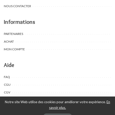
NOUS CONTACTER
Informations
PARTENAIRES
ACHAT
MON COMPTE
Aide
FAQ
CGU
CGV
Notre site Web utilise des cookies pour améliorer votre expérience.
En
savoir plus.
©Toombow Kids, 2022 - 2024 - Tous droits réservés | Créé par Ewing