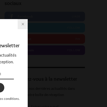
sociaux
Facebook
LIKER
Twitter
FOLLOW
Pinterest
PIN
ewsletter
Instagram
FOLLOW
ctualités
ception.
Abonnez-vous à la newsletter
Recevez nos dernières actualités dans
votre boîte de réception
os conditions.