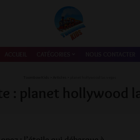
ACCUEIL
CATÉGORIES
NOUS CONTACTER
Toombow Kids
>
Articles
>
planet hollywood las vegas
te :
planet hollywood l
Lopez : l’étoile qui débarque à