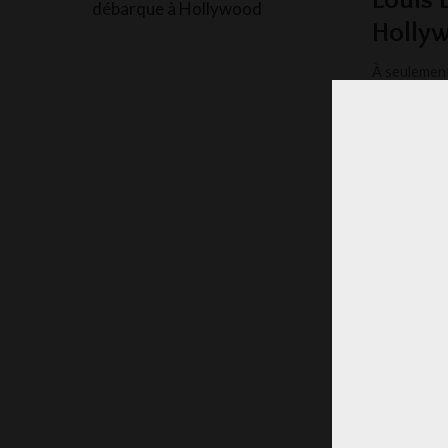
Holly
À seulement
prêts à con
LA RÉD
POSTED
BY