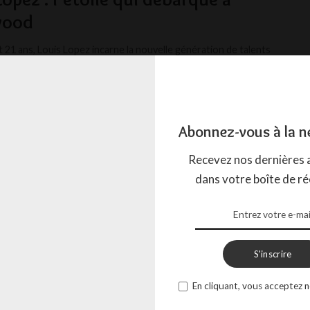
wood
 21 ans, Louis Lopez incarne la nouvelle génération de talents
quérir Hollywood. Repéré par la société
...
ACTION
14 AVRIL 2025
Abonnez-vous à la n
Recevez nos dernières a
dans votre boîte de ré
S'inscrire
En cliquant, vous acceptez n