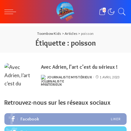
0
Toombow Kids
>
Articles
>
poisson
Étiquette :
poisson
Avec Adrien, l’art c’est du sérieux !
JOURNALISTE MYSTÉRIEUX
1 AVRIL 2023
POSTED
BY
Retrouvez-nous sur les réseaux sociaux
Facebook
LIKER