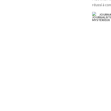
réussi à con
JOURNA
POSTED
BY