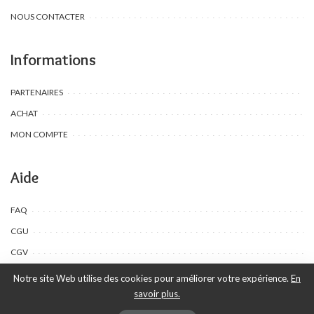
NOUS CONTACTER
Informations
PARTENAIRES
ACHAT
MON COMPTE
Aide
FAQ
CGU
CGV
Notre site Web utilise des cookies pour améliorer votre expérience.
En
savoir plus.
©Toombow Kids, 2022 - 2024 - Tous droits réservés | Créé par Ewing