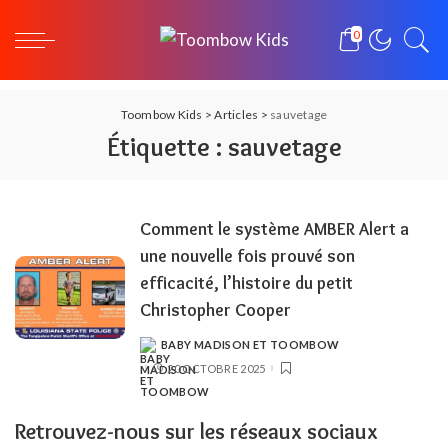
0
Toombow Kids
>
Articles
>
sauvetage
Étiquette :
sauvetage
Comment le système AMBER Alert a
une nouvelle fois prouvé son
efficacité, l’histoire du petit
Christopher Cooper
BABY MADISON ET TOOMBOW
POSTED
BY
20 OCTOBRE 2025
Retrouvez-nous sur les réseaux sociaux