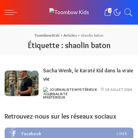
0
Toombow Kids
>
Articles
>
shaolin baton
Étiquette :
shaolin baton
Sacha Wenk, le Karaté Kid dans la vraie
vie
JOURNALISTE MYSTÉRIEUX
18 JUILLET 2024
POSTED
BY
Retrouvez-nous sur les réseaux sociaux
Facebook
LIKER