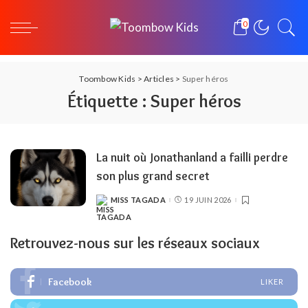
0
Toombow Kids
>
Articles
>
Super héros
Étiquette :
Super héros
La nuit où Jonathanland a failli perdre
son plus grand secret
MISS TAGADA
19 JUIN 2026
POSTED
BY
Retrouvez-nous sur les réseaux sociaux
Facebook
LIKER