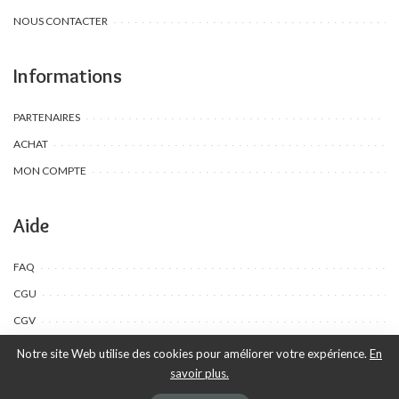
NOUS CONTACTER
Informations
PARTENAIRES
ACHAT
MON COMPTE
Aide
FAQ
CGU
CGV
Notre site Web utilise des cookies pour améliorer votre expérience.
En
savoir plus.
©Toombow Kids, 2022 - 2024 - Tous droits réservés | Créé par Ewing