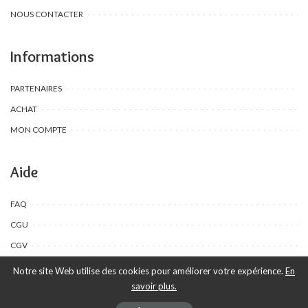
NOUS CONTACTER
Informations
PARTENAIRES
ACHAT
MON COMPTE
Aide
FAQ
CGU
CGV
Notre site Web utilise des cookies pour améliorer votre expérience.
En
savoir plus.
©Toombow Kids, 2022 - 2024 - Tous droits réservés | Créé par Ewing