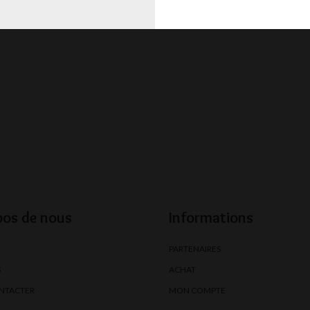
pos de nous
Informations
PARTENAIRES
S
ACHAT
NTACTER
MON COMPTE