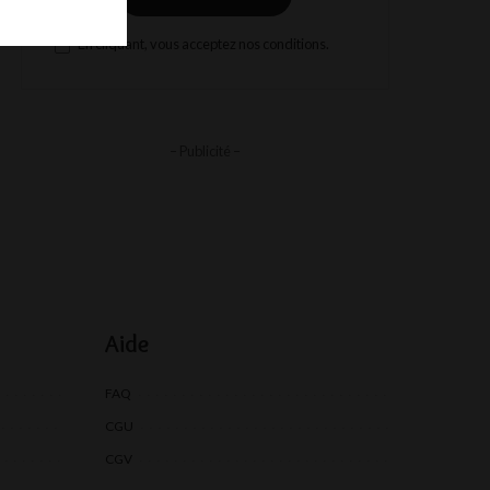
En cliquant, vous acceptez nos conditions.
– Publicité –
Aide
FAQ
CGU
CGV