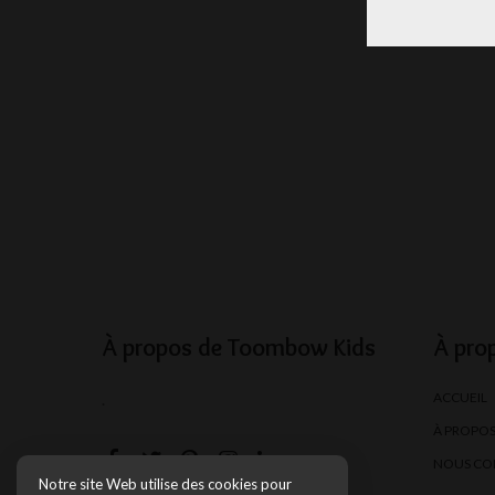
À propos de Toombow Kids
À pro
ACCUEIL
.
À PROPO
NOUS CO
Notre site Web utilise des cookies pour