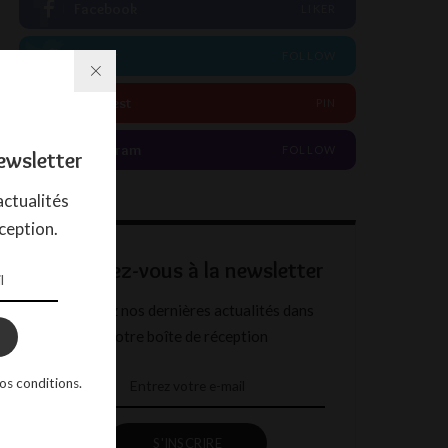
Facebook
LIKER
Twitter
FOLLOW
Pinterest
PIN
Instagram
FOLLOW
ewsletter
ctualités
ception.
Abonnez-vous à la newsletter
Recevez nos dernières actualités dans
votre boîte de réception
os conditions.
S'INSCRIRE