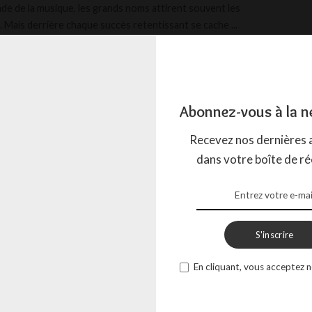
de de la musique, les grands noms attirent souvent les
. Mais derrière chaque succès retentissant se cache
...
ACTION
1 MAI 2024
Abonnez-vous à la n
Recevez nos dernières a
dans votre boîte de ré
S'inscrire
En cliquant, vous acceptez n