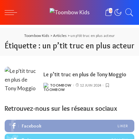
0
Toombow Kids
>
Articles
>
un p'tit truc en plus acteur
Étiquette :
un p’tit truc en plus acteur
Le p’tit truc en plus de Tony Moggio
TOOMBOW
12 JUIN 2024
POSTED
BY
Retrouvez-nous sur les réseaux sociaux
Facebook
LIKER