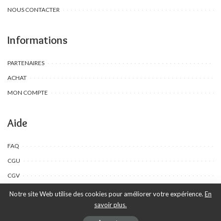
NOUS CONTACTER
Informations
PARTENAIRES
ACHAT
MON COMPTE
Aide
FAQ
CGU
CGV
Notre site Web utilise des cookies pour améliorer votre expérience.
En
savoir plus.
©Toombow Kids, 2022 - 2024 - Tous droits réservés | Créé par Ewing
Publication