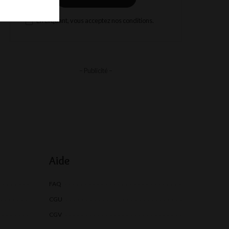
En cliquant, vous acceptez nos conditions.
– Publicité –
Aide
FAQ
CGU
CGV