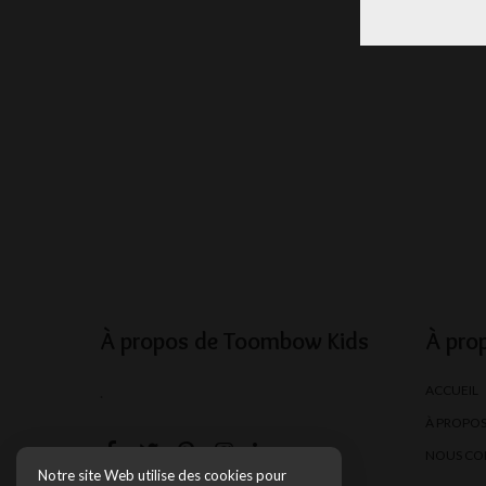
À propos de Toombow Kids
À pro
ACCUEIL
.
À PROPO
NOUS CO
Notre site Web utilise des cookies pour