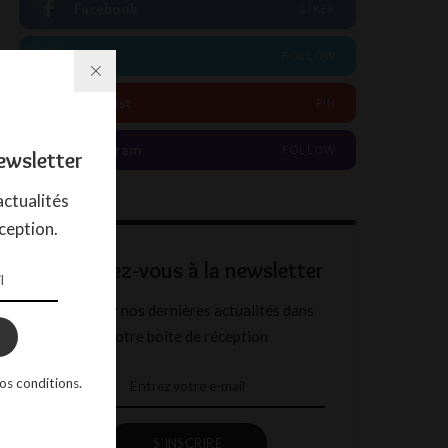
Facebook
LIKER
Twitter
FOLLOW
Pinterest
PIN
Instagram
FOLLOW
ewsletter
ctualités
ception.
Abonnez-vous à la newsletter
Recevez nos dernières actualités dans
votre boîte de réception
os conditions.
S'INSCRIRE