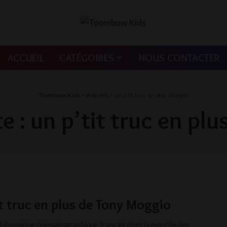
ACCUEIL
CATÉGORIES
NOUS CONTACTER
Toombow Kids
>
Articles
>
un p'tit truc en plus budget
te :
un p’tit truc en pl
it truc en plus de Tony Moggio
phénomène cinématographique français dont la montée des