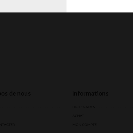
pos de nous
Informations
PARTENAIRES
S
ACHAT
NTACTER
MON COMPTE