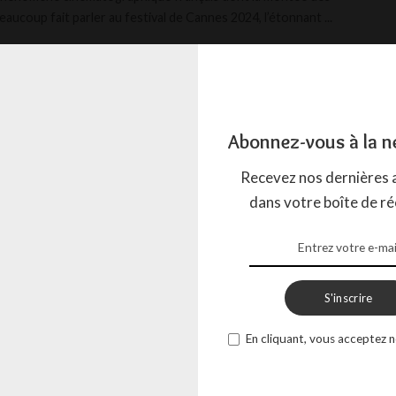
eaucoup fait parler au festival de Cannes 2024, l’étonnant
...
BOW
12 JUIN 2024
Abonnez-vous à la n
Recevez nos dernières a
dans votre boîte de ré
S'inscrire
En cliquant, vous acceptez n