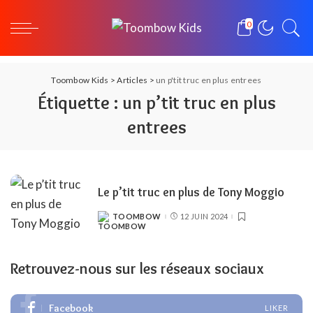
0
Toombow Kids
>
Articles
>
un p'tit truc en plus entrees
Étiquette :
un p’tit truc en plus
entrees
Le p’tit truc en plus de Tony Moggio
TOOMBOW
12 JUIN 2024
POSTED
BY
Retrouvez-nous sur les réseaux sociaux
Facebook
LIKER