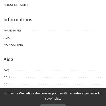
NOUS CONTACTER
Informations
PARTENAIRES
ACHAT
MON COMPTE
Aide
FAQ
CGU
CGV
Notre site Web utilise des cookies pour améliorer votre expérience.
En
savoir plus.
©Toombow Kids, 2022 - 2024 - Tous droits réservés | Créé par Ewing