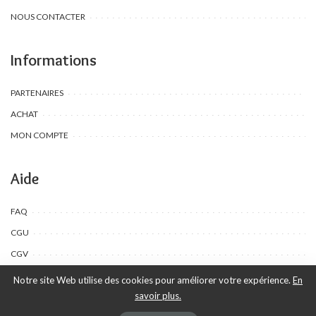
NOUS CONTACTER
Informations
PARTENAIRES
ACHAT
MON COMPTE
Aide
FAQ
CGU
CGV
Notre site Web utilise des cookies pour améliorer votre expérience.
En
savoir plus.
©Toombow Kids, 2022 - 2024 - Tous droits réservés | Créé par Ewing