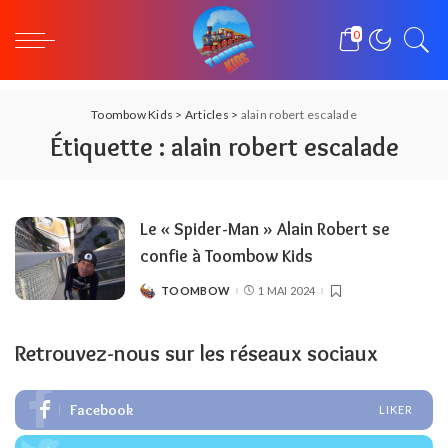
0
Toombow Kids
>
Articles
>
alain robert escalade
Étiquette :
alain robert escalade
Le « Spider-Man » Alain Robert se
confie à Toombow Kids
TOOMBOW
1 MAI 2024
POSTED
BY
Retrouvez-nous sur les réseaux sociaux
Facebook
LIKER