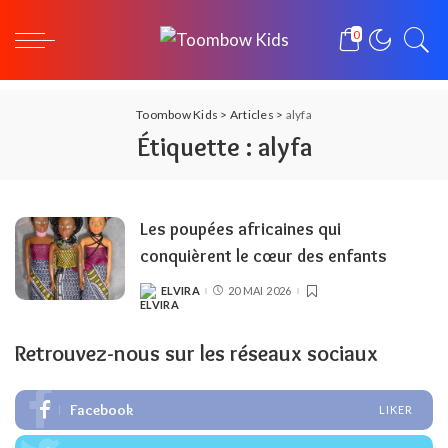
0
Toombow Kids
>
Articles
>
alyfa
Étiquette :
alyfa
Les poupées africaines qui
conquièrent le cœur des enfants
ELVIRA
20 MAI 2026
POSTED
BY
Retrouvez-nous sur les réseaux sociaux
Facebook
LIKER