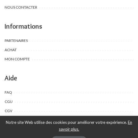
NOUS CONTACTER
Informations
PARTENAIRES
ACHAT
MON COMPTE
Aide
FAQ
CGU
CGV
Notre site Web utilise des cookies pour améliorer votre expérience.
En
savoir plus.
©Toombow Kids, 2022 - 2024 - Tous droits réservés | Créé par Ewing