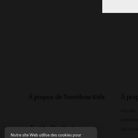
À propos de Toombow Kids
À pro
ACCUEIL
.
À PROPO
NOUS CO
Notre site Web utilise des cookies pour