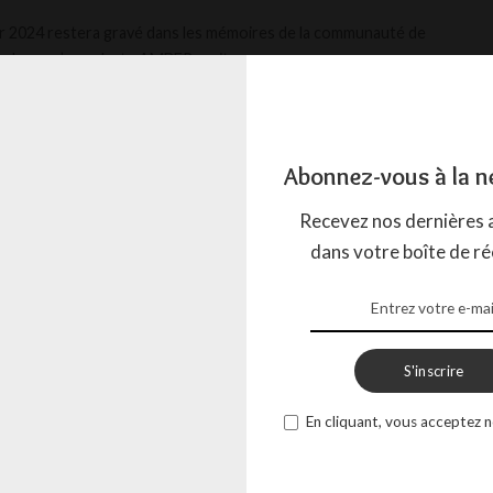
er 2024 restera gravé dans les mémoires de la communauté de
 alors qu’une alerte AMBER avait
...
ADISON ET TOOMBOW
1 MARS 2024
Abonnez-vous à la n
Recevez nos dernières a
dans votre boîte de ré
S'inscrire
En cliquant, vous acceptez n