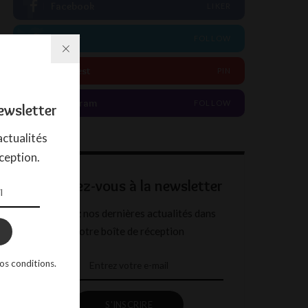
Facebook
LIKER
Twitter
FOLLOW
Pinterest
PIN
Instagram
FOLLOW
ewsletter
ctualités
ception.
Abonnez-vous à la newsletter
Recevez nos dernières actualités dans
votre boîte de réception
os conditions.
S'INSCRIRE