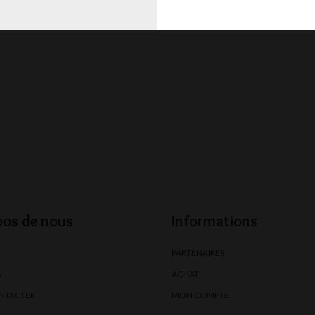
pos de nous
Informations
PARTENAIRES
S
ACHAT
NTACTER
MON COMPTE