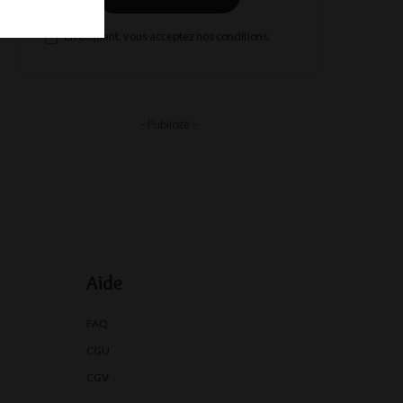
En cliquant, vous acceptez nos conditions.
– Publicité –
Aide
FAQ
CGU
CGV