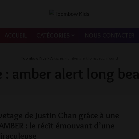
ACCUEIL
CATÉGORIES
NOUS CONTACTER
Toombow Kids
>
Articles
>
amber alert long beach found
 :
amber alert long be
vetage de Justin Chan grâce à une
 AMBER : le récit émouvant d’une
iraculeuse