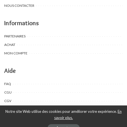
NOUS CONTACTER
Informations
PARTENAIRES
ACHAT
MON COMPTE
Aide
FAQ
CGU
CGV
Notre site Web utilise des cookies pour améliorer votre expérience.
En
savoir plus.
©Toombow Kids, 2022 - 2024 - Tous droits réservés | Créé par Ewing
Publication