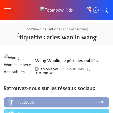
0
Toombow Kids
>
Articles
>
aries wanlin wang
Étiquette :
aries wanlin wang
Wang Wanlin, le père des oubliés
TOOMBOW
14 AVRIL 2025
POSTED
BY
Retrouvez-nous sur les réseaux sociaux
Facebook
LIKER