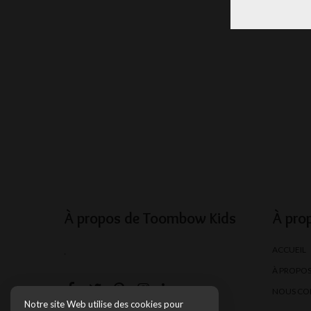
À propos de Toombow Kids
À pro
ACCUEIL
.
À PROPO
NOUS CO
Notre site Web utilise des cookies pour