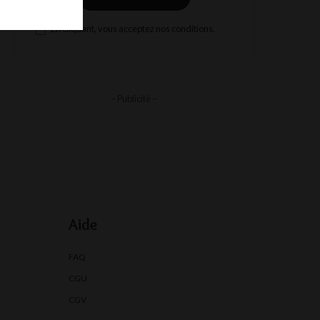
En cliquant, vous acceptez nos conditions.
– Publicité –
Aide
FAQ
CGU
CGV