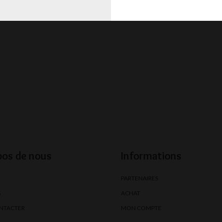
pos de nous
Informations
PARTENAIRES
S
ACHAT
NTACTER
MON COMPTE