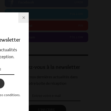
Facebook
LIKER
Twitter
FOLLOW
Pinterest
PIN
Instagram
FOLLOW
ewsletter
ctualités
ception.
Abonnez-vous à la newsletter
Recevez nos dernières actualités dans
votre boîte de réception
os conditions.
S'INSCRIRE