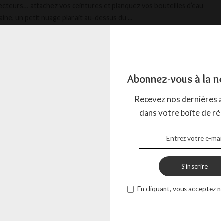
ecteurs… attachez vos ceintures et planquez vos bouteilles d’eau
aine, un petit nuage planait au-dessus du
...
AGADA
14 AVRIL 2025
Abonnez-vous à la n
Recevez nos dernières a
dans votre boîte de ré
S'inscrire
En cliquant, vous acceptez n