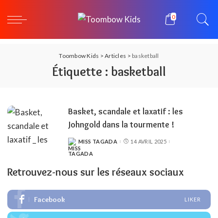
0
Toombow Kids
>
Articles
>
basketball
Étiquette :
basketball
Basket, scandale et laxatif : les
Johngold dans la tourmente !
MISS TAGADA
14 AVRIL 2025
POSTED
BY
Retrouvez-nous sur les réseaux sociaux
Facebook
LIKER