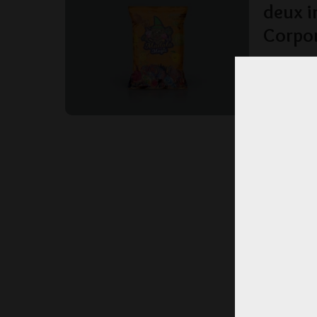
deux i
Corpo
Au cœur de 
le maître mo
LA RÉD
POSTED
BY