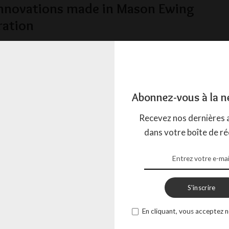
nnovations made in Mason Ewing
ration
la holding américaine Mason Ewing Corporation, l’innovation est
t. Ce qui fait tourner cette société
...
ACTION
1 MARS 2024
Abonnez-vous à la n
Recevez nos dernières a
dans votre boîte de ré
S'inscrire
En cliquant, vous acceptez n