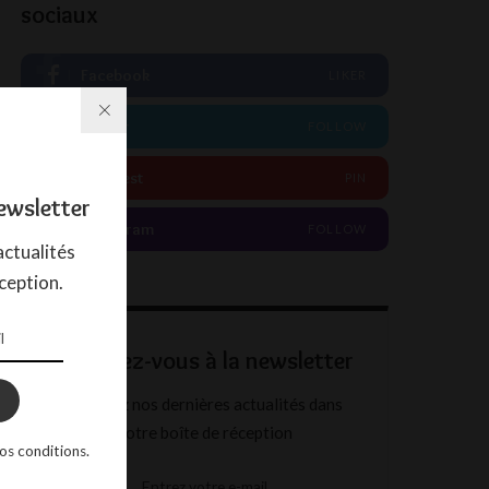
sociaux
Facebook
LIKER
Twitter
FOLLOW
Pinterest
PIN
ewsletter
Instagram
FOLLOW
ctualités
ception.
Abonnez-vous à la newsletter
Recevez nos dernières actualités dans
votre boîte de réception
os conditions.