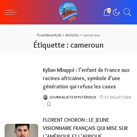
0
Toombow Kids
>
Articles
>
cameroun
Étiquette :
cameroun
Kylian Mbappé : l’enfant de France aux
racines africaines, symbole d’une
génération qui refuse les cases
JOURNALISTE MYSTÉRIEUX
17 JUILLET 2026
POSTED
BY
FLORENT CHORON : LE JEUNE
VISIONNAIRE FRANÇAIS QUI MISE SUR
L’AMÉRIQUE ET L’AFRIQUE