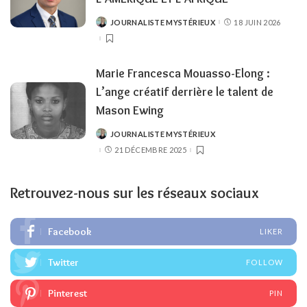
JOURNALISTE MYSTÉRIEUX
18 JUIN 2026
POSTED
BY
Marie Francesca Mouasso-Elong :
L’ange créatif derrière le talent de
Mason Ewing
JOURNALISTE MYSTÉRIEUX
POSTED
BY
21 DÉCEMBRE 2025
Retrouvez-nous sur les réseaux sociaux
Facebook
LIKER
Twitter
FOLLOW
Pinterest
PIN