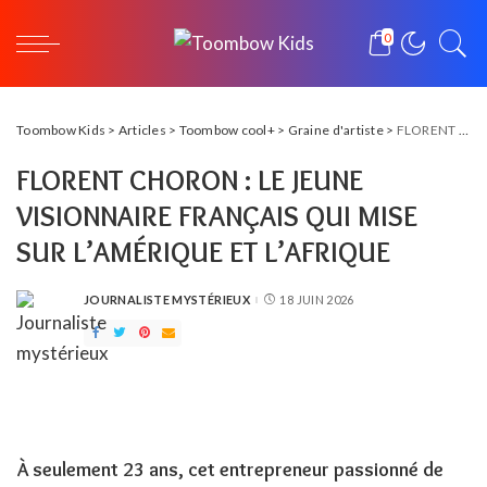
0
Toombow Kids
>
Articles
>
Toombow cool+
>
Graine d'artiste
>
FLORENT CHORON : LE JEUNE VISIONNAIRE FRANÇAIS QUI MISE SUR L’AMÉRIQUE ET L’AFRIQUE
FLORENT CHORON : LE JEUNE
VISIONNAIRE FRANÇAIS QUI MISE
SUR L’AMÉRIQUE ET L’AFRIQUE
JOURNALISTE MYSTÉRIEUX
18 JUIN 2026
POSTED
BY
À seulement 23 ans, cet entrepreneur passionné de