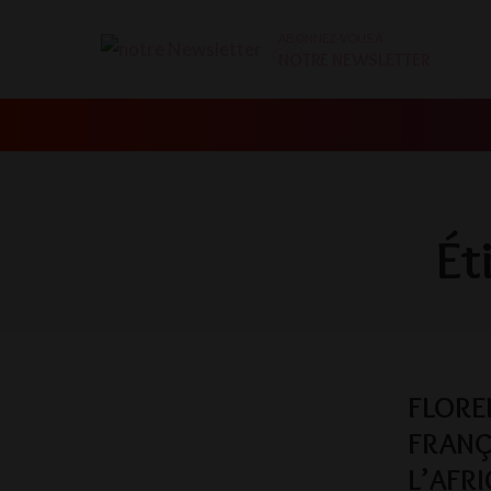
ABONNEZ-VOUS À
NOTRE NEWSLETTER
Ét
FLORE
FRANÇ
L’AFR