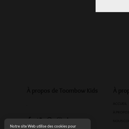
À propos de Toombow Kids
À pro
ACCUEIL
.
À PROPO
NOUS CO
Notre site Web utilise des cookies pour