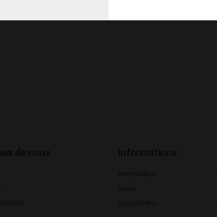
pos de nous
Informations
PARTENAIRES
S
ACHAT
NTACTER
MON COMPTE