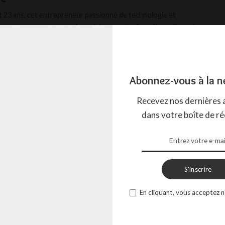
 23 ans, cet entrepreneur passionné de technologie et
ement trace une trajectoire qui dépasse les frontières. Ce mois
...
LISTE MYSTÉRIEUX
18 JUIN 2026
Abonnez-vous à la n
Recevez nos dernières a
dans votre boîte de ré
S'inscrire
En cliquant, vous acceptez n