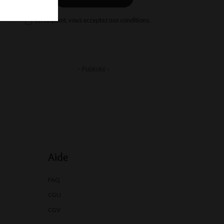
En cliquant, vous acceptez nos conditions.
– Publicité –
Aide
FAQ
CGU
CGV