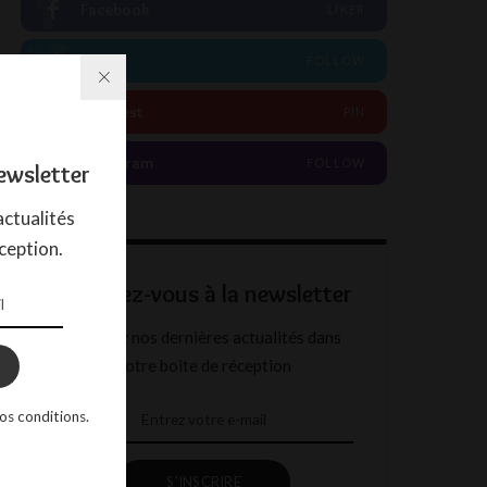
Facebook
LIKER
Twitter
FOLLOW
Pinterest
PIN
Instagram
FOLLOW
ewsletter
ctualités
ception.
Abonnez-vous à la newsletter
Recevez nos dernières actualités dans
votre boîte de réception
os conditions.
S'INSCRIRE