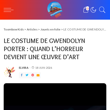
0
Toombow Kids
>
Articles
>
Jouets en folie
>
LE COSTUME DE GWENDOLYN PORTER : QUAND L’HORREUR DEVIENT UNE ŒUVRE D’ART
LE COSTUME DE GWENDOLYN
PORTER : QUAND L’HORREUR
DEVIENT UNE ŒUVRE D’ART
ELVIRA
18 JUIN 2026
POSTED
BY