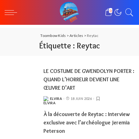
0
Toombow Kids
>
Articles
>
Reytac
Étiquette :
Reytac
LE COSTUME DE GWENDOLYN PORTER :
QUAND L’HORREUR DEVIENT UNE
ŒUVRE D’ART
ELVIRA
18 JUIN 2026
POSTED
BY
À la découverte de Reytac : Interview
exclusive avec l’archéologue Jeremia
Peterson