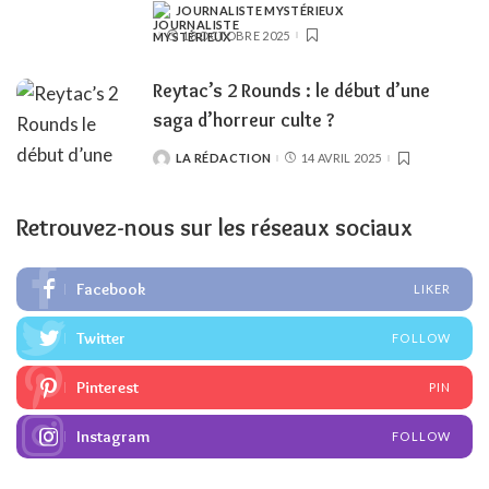
JOURNALISTE MYSTÉRIEUX
POSTED
BY
18 OCTOBRE 2025
Reytac’s 2 Rounds : le début d’une
saga d’horreur culte ?
LA RÉDACTION
14 AVRIL 2025
POSTED
BY
Retrouvez-nous sur les réseaux sociaux
Facebook
LIKER
Twitter
FOLLOW
Pinterest
PIN
Instagram
FOLLOW